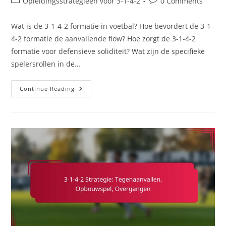
Post
Post
Opleidingsstrategieën voor 3-1-4-2
0 Comments
category:
comments:
Wat is de 3-1-4-2 formatie in voetbal? Hoe bevordert de 3-1-
4-2 formatie de aanvallende flow? Hoe zorgt de 3-1-4-2
formatie voor defensieve soliditeit? Wat zijn de specifieke
spelersrollen in de…
3-
Continue Reading
1-
4-
2
Oriëntatie:
Aanvallende
Flow,
Defensieve
Soliditeit,
Spelersrollen