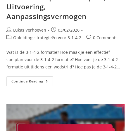
Uitvoering,
Aanpassingsvermogen
Post
Post
Lukas Verhoeven
03/02/2026
author:
published:
Post
Post
Opleidingsstrategieën voor 3-1-4-2
0 Comments
category:
comments:
Wat is de 3-1-4-2 formatie? Hoe maak je een effectief
spelplan voor de 3-1-4-2 formatie? Hoe voer je de 3-1-4-2
formatie uit tijdens een wedstrijd? Hoe pas je de 3-1-4-2…
3-
Continue Reading
1-
4-
2
Blueprint:
Actieplan,
Uitvoering,
Aanpassingsvermogen