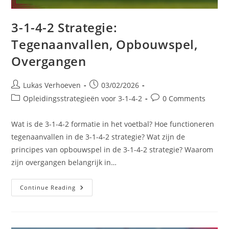
3-1-4-2 Strategie:
Tegenaanvallen, Opbouwspel,
Overgangen
Post
Post
Lukas Verhoeven
03/02/2026
author:
published:
Post
Post
Opleidingsstrategieën voor 3-1-4-2
0 Comments
category:
comments:
Wat is de 3-1-4-2 formatie in het voetbal? Hoe functioneren
tegenaanvallen in de 3-1-4-2 strategie? Wat zijn de
principes van opbouwspel in de 3-1-4-2 strategie? Waarom
zijn overgangen belangrijk in…
3-
Continue Reading
1-
4-
2
Strategie:
Tegenaanvallen,