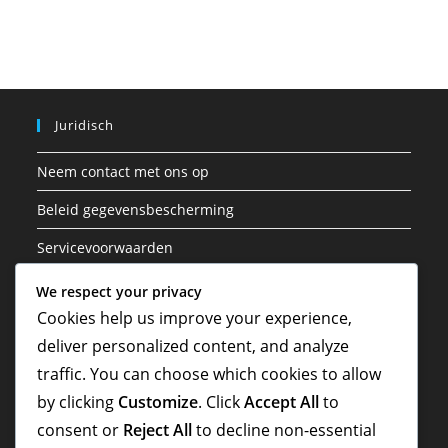
Juridisch
Neem contact met ons op
Beleid gegevensbescherming
Servicevoorwaarden
Cookies en tracking
We respect your privacy
Cookies help us improve your experience,
Ons verhaal
deliver personalized content, and analyze
traffic. You can choose which cookies to allow
Zoeken
by clicking
Customize
. Click
Accept All
to
consent or
Reject All
to decline non-essential