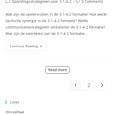
Post
Post
Opleidingsstrategieën voor 3-1-4-2
0 Comments
category:
comments:
Wat zijn de spelersrollen in de 3-1-4-2 formatie? Hoe werkt
tactische synergie in de 3-1-4-2 formatie? Welke
communicatiestrategieën verbeteren de 3-1-4-2 formatie?
Wat zijn de voordelen van de 3-1-4-2 formatie…
3-
Continue Reading
1-
4-
2
Formatie:
Integratie
Van
Read more
Spelersrollen,
Tactische
Synergie,
Communicatie
1
2
Go to t
Links
Ons verhaal