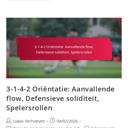
4-
2
Dynamiek:
Spelerinteracties,
Bewegingspatronen,
Synergie
3-1-4-2 Oriëntatie: Aanvallende
flow, Defensieve soliditeit,
Spelersrollen
Post
Post
Lukas Verhoeven
04/02/2026
author:
published: