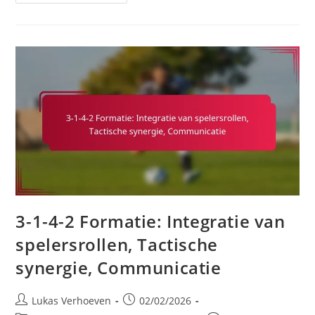
1-
4-
2
Kader:
Structuur,
Rollen,
Tactisch
Bewustzijn
3-1-4-2 Formatie: Integratie van
spelersrollen, Tactische
synergie, Communicatie
Post
Post
Lukas Verhoeven
02/02/2026
author:
published: