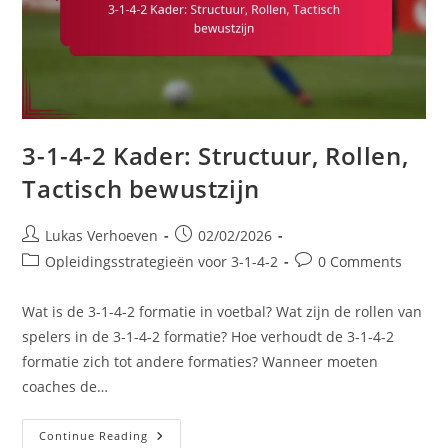
3-1-4-2 Kader: Structuur, Rollen,
Tactisch bewustzijn
Post
Post
Lukas Verhoeven
02/02/2026
author:
published:
Post
Post
Opleidingsstrategieën voor 3-1-4-2
0 Comments
category:
comments:
Wat is de 3-1-4-2 formatie in voetbal? Wat zijn de rollen van
spelers in de 3-1-4-2 formatie? Hoe verhoudt de 3-1-4-2
formatie zich tot andere formaties? Wanneer moeten
coaches de…
3-
Continue Reading