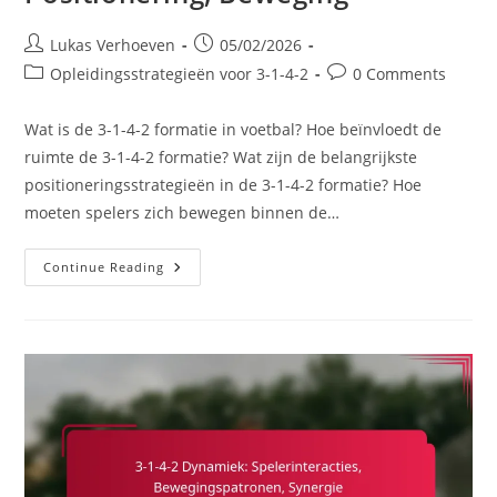
Post
Post
Lukas Verhoeven
05/02/2026
author:
published:
Post
Post
Opleidingsstrategieën voor 3-1-4-2
0 Comments
category:
comments:
Wat is de 3-1-4-2 formatie in voetbal? Hoe beïnvloedt de
ruimte de 3-1-4-2 formatie? Wat zijn de belangrijkste
positioneringsstrategieën in de 3-1-4-2 formatie? Hoe
moeten spelers zich bewegen binnen de…
3-
Continue Reading
1-
4-
2
Vorming:
Ruimte,
Positionering,
Beweging