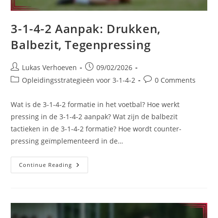
3-1-4-2 Aanpak: Drukken,
Balbezit, Tegenpressing
Post
Post
Lukas Verhoeven
09/02/2026
author:
published:
Post
Post
Opleidingsstrategieën voor 3-1-4-2
0 Comments
category:
comments:
Wat is de 3-1-4-2 formatie in het voetbal? Hoe werkt
pressing in de 3-1-4-2 aanpak? Wat zijn de balbezit
tactieken in de 3-1-4-2 formatie? Hoe wordt counter-
pressing geïmplementeerd in de…
3-
Continue Reading
1-
4-
2
Aanpak:
Drukken,
Balbezit,
Tegenpressing