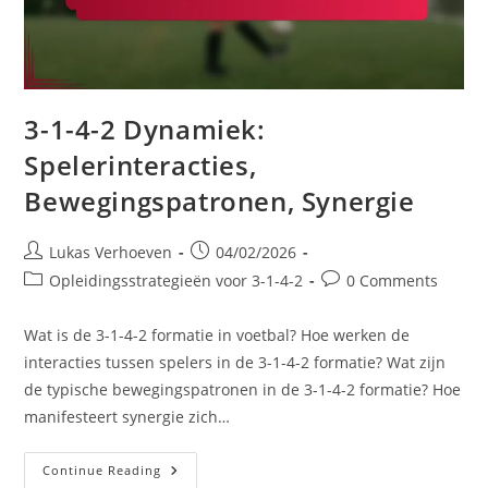
3-1-4-2 Dynamiek:
Spelerinteracties,
Bewegingspatronen, Synergie
Post
Post
Lukas Verhoeven
04/02/2026
author:
published:
Post
Post
Opleidingsstrategieën voor 3-1-4-2
0 Comments
category:
comments:
Wat is de 3-1-4-2 formatie in voetbal? Hoe werken de
interacties tussen spelers in de 3-1-4-2 formatie? Wat zijn
de typische bewegingspatronen in de 3-1-4-2 formatie? Hoe
manifesteert synergie zich…
3-
Continue Reading
1-