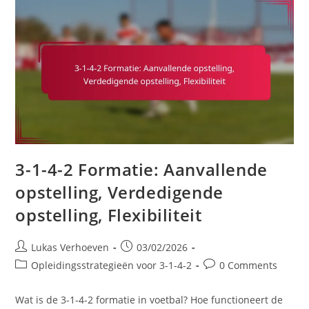
Opbouwspel,
Overgangen
3-1-4-2 Formatie: Aanvallende
opstelling, Verdedigende
opstelling, Flexibiliteit
Post
Post
Lukas Verhoeven
03/02/2026
author:
published:
Post
Post
Opleidingsstrategieën voor 3-1-4-2
0 Comments
category:
comments:
Wat is de 3-1-4-2 formatie in voetbal? Hoe functioneert de