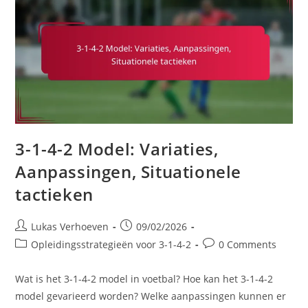
3-1-4-2 Model: Variaties,
Aanpassingen, Situationele
tactieken
Post
Post
Lukas Verhoeven
09/02/2026
author:
published:
Post
Post
Opleidingsstrategieën voor 3-1-4-2
0 Comments
category:
comments:
Wat is het 3-1-4-2 model in voetbal? Hoe kan het 3-1-4-2
model gevarieerd worden? Welke aanpassingen kunnen er