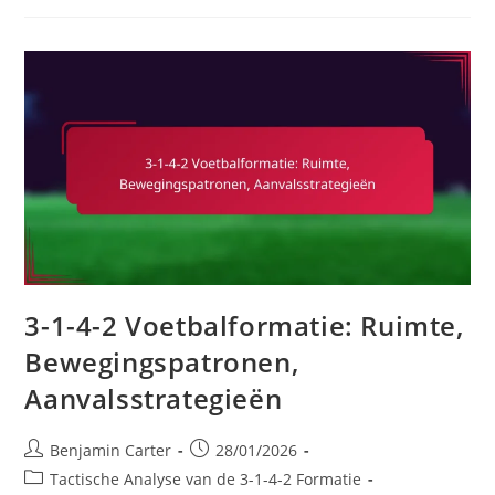
2
Voetbalformatie:
Vormaanpassingen,
Tegenstander
Analyse,
Spelscenario’s
3-1-4-2 Voetbalformatie: Ruimte,
Bewegingspatronen,
Aanvalsstrategieën
Post
Post
Benjamin Carter
28/01/2026
author:
published:
Post
Tactische Analyse van de 3-1-4-2 Formatie