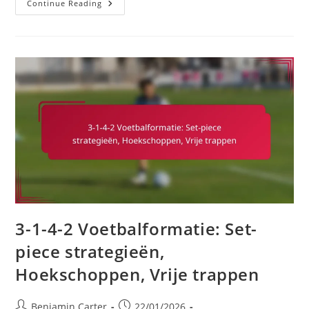
3-
Continue Reading
1-
4-
2
Voetbalformatie:
Spelerpositionering,
Tactische
Discipline,
Teamcohesie
3-1-4-2 Voetbalformatie: Set-
piece strategieën,
Hoekschoppen, Vrije trappen
Post
Post
Benjamin Carter
22/01/2026