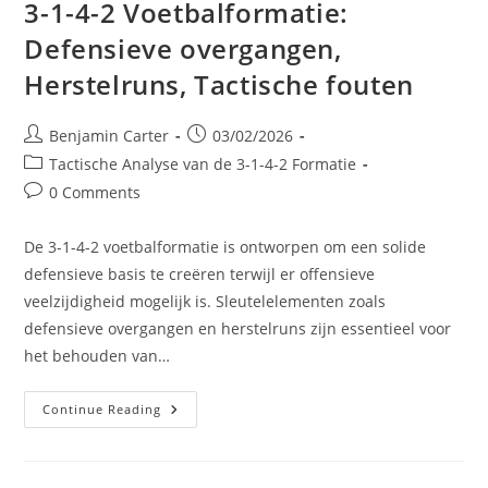
3-1-4-2 Voetbalformatie:
Defensieve overgangen,
Herstelruns, Tactische fouten
Post
Post
Benjamin Carter
03/02/2026
author:
published:
Post
Tactische Analyse van de 3-1-4-2 Formatie
category:
Post
0 Comments
comments:
De 3-1-4-2 voetbalformatie is ontworpen om een solide
defensieve basis te creëren terwijl er offensieve
veelzijdigheid mogelijk is. Sleutelelementen zoals
defensieve overgangen en herstelruns zijn essentieel voor
het behouden van…
3-
Continue Reading
1-
4-
2
Voetbalformatie:
Defensieve