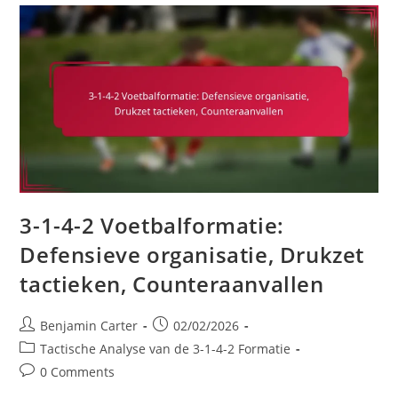
Overgangen,
Herstelruns,
Tactische
Fouten
3-1-4-2 Voetbalformatie:
Defensieve organisatie, Drukzet
tactieken, Counteraanvallen
Post
Post
Benjamin Carter
02/02/2026
author:
published:
Post
Tactische Analyse van de 3-1-4-2 Formatie
category:
Post
0 Comments
comments: