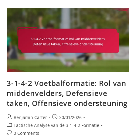
Voetbalformatie:
Zwaktes
Benutten,
Tactische
Mismatches,
Aanpassingsvermogen
3-1-4-2 Voetbalformatie: Rol van
middenvelders, Defensieve
taken, Offensieve ondersteuning
Post
Post
Benjamin Carter
30/01/2026
author:
published:
Post
Tactische Analyse van de 3-1-4-2 Formatie
category:
Post
0 Comments