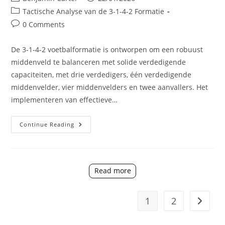
author:
published:
Post
Tactische Analyse van de 3-1-4-2 Formatie
category:
Post
0 Comments
comments:
De 3-1-4-2 voetbalformatie is ontworpen om een robuust
middenveld te balanceren met solide verdedigende
capaciteiten, met drie verdedigers, één verdedigende
middenvelder, vier middenvelders en twee aanvallers. Het
implementeren van effectieve…
3-
Continue Reading
1-
4-
2
Voetbalformatie:
Set-
Piece
Read more
Strategieën,
Hoekschoppen,
Vrije
Trappen
1
2
Go to t