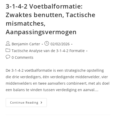
3-1-4-2 Voetbalformatie:
Zwaktes benutten, Tactische
mismatches,
Aanpassingsvermogen
Post
Post
Benjamin Carter
02/02/2026
author:
published:
Post
Tactische Analyse van de 3-1-4-2 Formatie
category:
Post
0 Comments
comments:
De 3-1-4-2 voetbalformatie is een strategische opstelling
die drie verdedigers, één verdedigende middenvelder, vier
middenvelders en twee aanvallers combineert, met als doel
een balans te vinden tussen verdediging en aanval.…
3-
Continue Reading
1-
4-
2