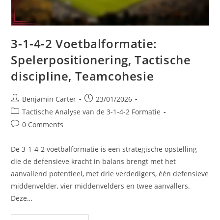
3-1-4-2 Voetbalformatie:
Spelerpositionering, Tactische
discipline, Teamcohesie
Post
Post
Benjamin Carter
23/01/2026
author:
published:
Post
Tactische Analyse van de 3-1-4-2 Formatie
category:
Post
0 Comments
comments:
De 3-1-4-2 voetbalformatie is een strategische opstelling
die de defensieve kracht in balans brengt met het
aanvallend potentieel, met drie verdedigers, één defensieve
middenvelder, vier middenvelders en twee aanvallers.
Deze…