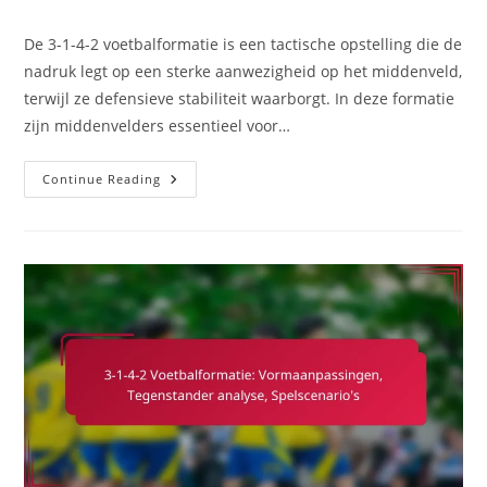
comments:
De 3-1-4-2 voetbalformatie is een tactische opstelling die de
nadruk legt op een sterke aanwezigheid op het middenveld,
terwijl ze defensieve stabiliteit waarborgt. In deze formatie
zijn middenvelders essentieel voor…
3-
Continue Reading
1-
4-
2
Voetbalformatie:
Rol
Van
Middenvelders,
Defensieve
Taken,
Offensieve
Ondersteuning