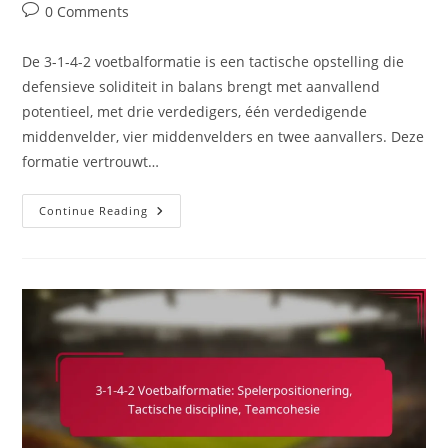
category:
Post
0 Comments
comments:
De 3-1-4-2 voetbalformatie is een tactische opstelling die
defensieve soliditeit in balans brengt met aanvallend
potentieel, met drie verdedigers, één verdedigende
middenvelder, vier middenvelders en twee aanvallers. Deze
formatie vertrouwt…
3-
Continue Reading
1-
4-
2
Voetbalformatie:
Ruimte,
Bewegingspatronen,
Aanvalsstrategieën