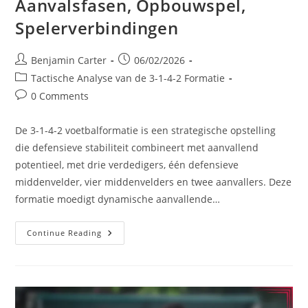
Aanvalsfasen, Opbouwspel,
Spelerverbindingen
Post
Post
Benjamin Carter
06/02/2026
author:
published:
Post
Tactische Analyse van de 3-1-4-2 Formatie
category:
Post
0 Comments
comments:
De 3-1-4-2 voetbalformatie is een strategische opstelling
die defensieve stabiliteit combineert met aanvallend
potentieel, met drie verdedigers, één defensieve
middenvelder, vier middenvelders en twee aanvallers. Deze
formatie moedigt dynamische aanvallende…
3-
Continue Reading
1-
4-
2
Voetbalformatie:
Aanvalsfasen,
Opbouwspel,
Spelerverbindingen