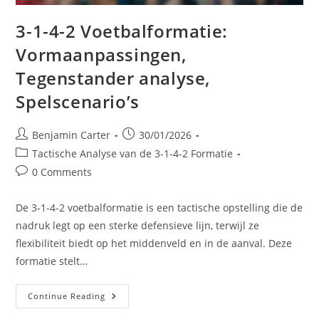
3-1-4-2 Voetbalformatie:
Vormaanpassingen,
Tegenstander analyse,
Spelscenario’s
Post
Post
Benjamin Carter
30/01/2026
author:
published:
Post
Tactische Analyse van de 3-1-4-2 Formatie
category:
Post
0 Comments
comments:
De 3-1-4-2 voetbalformatie is een tactische opstelling die de
nadruk legt op een sterke defensieve lijn, terwijl ze
flexibiliteit biedt op het middenveld en in de aanval. Deze
formatie stelt…
3-
Continue Reading
1-
4-