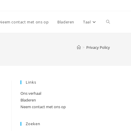
Toggle
Neem contact met ons op
Bladeren
Taal
website
>
Privacy Policy
search
Links
Ons verhaal
Bladeren
Neem contact met ons op
Zoeken