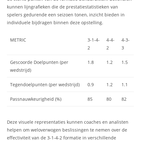
kunnen lijngrafieken die de prestatiestatistieken van
spelers gedurende een seizoen tonen, inzicht bieden in
individuele bijdragen binnen deze opstelling.
METRIC
3-1-4-
4-4-
4-3-
2
2
3
Gescoorde Doelpunten (per
1.8
1.2
1.5
wedstrijd)
Tegendoelpunten (per wedstrijd)
0.9
1.2
1.1
Passnauwkeurigheid (%)
85
80
82
Deze visuele representaties kunnen coaches en analisten
helpen om weloverwogen beslissingen te nemen over de
effectiviteit van de 3-1-4-2 formatie in verschillende