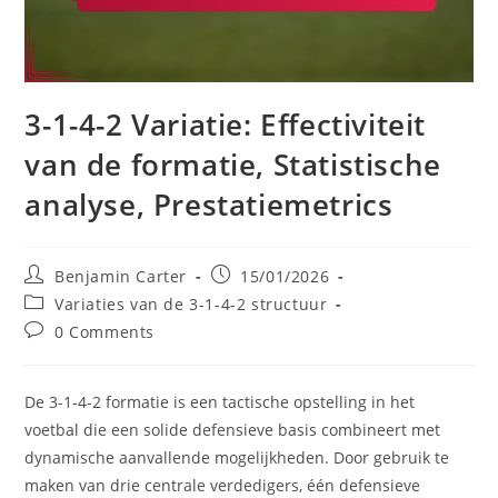
3-1-4-2 Variatie: Effectiviteit
van de formatie, Statistische
analyse, Prestatiemetrics
Post
Post
Benjamin Carter
15/01/2026
author:
published:
Post
Variaties van de 3-1-4-2 structuur
category:
Post
0 Comments
comments:
De 3-1-4-2 formatie is een tactische opstelling in het
voetbal die een solide defensieve basis combineert met
dynamische aanvallende mogelijkheden. Door gebruik te
maken van drie centrale verdedigers, één defensieve